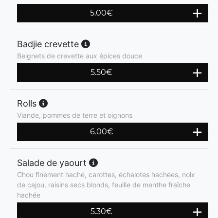
5.00
€
Badjie crevette
Beignets de crevette aux épices douce
5.50
€
Rolls
Viande, pommes de terre et oignons
6.00
€
Salade de yaourt
Chou finement haché, carottes, échalotes hachées, noix
de cajou, raisins secs blonds, feuille de menthe fraîche
hachée
5.30
€