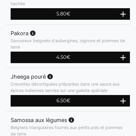
hachée
5.80
€
Pakora
Savoureux beignets d'aubergines, oignons et pommes de
terre
4.50
€
Jheega pouré
Crevettes décortiquées préparées dans une sauce aux
épices indiennes servies sur une galette spéciale
6.50
€
Samossa aux légumes
Beignets triangulaires fourrés aux petits pois et pommes
de terre