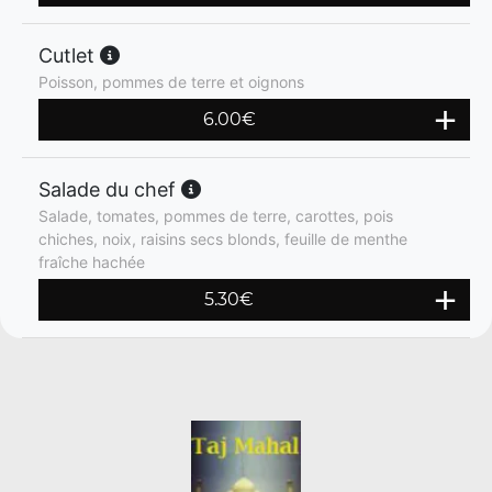
Cutlet
Poisson, pommes de terre et oignons
6.00
€
Salade du chef
Salade, tomates, pommes de terre, carottes, pois
chiches, noix, raisins secs blonds, feuille de menthe
fraîche hachée
5.30
€