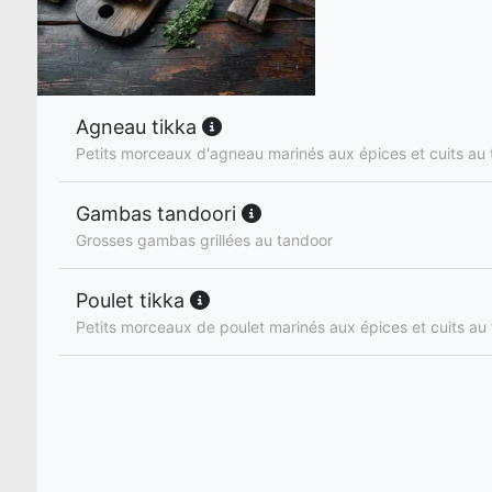
Agneau tikka
Petits morceaux d'agneau marinés aux épices et cuits au
Gambas tandoori
Grosses gambas grillées au tandoor
Poulet tikka
Petits morceaux de poulet marinés aux épices et cuits au