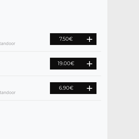
7.50
€
 tandoor
19.00
€
6.90
€
 tandoor