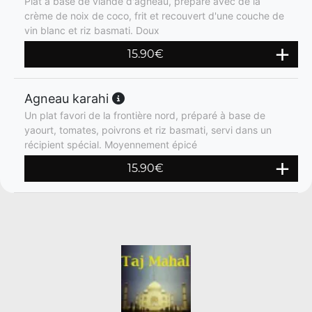
Plat à base de viande d'agneau, préparé avec de la
crème de noix de coco, frit et recouvert d'une couche de
vin blanc et riz basmati. Doux
15.90
€
Agneau karahi
Un plat favori de la frontière nord, préparé à base de
yaourt, tomates, poivrons et riz basmati, servi dans un
récipient spécial. Moyennement épicé
15.90
€