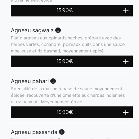
15.90
€
Agneau sagwala
Plat d'agneau aux épinards hachés, préparé avec des
herbes vertes, coriandre, poireaux cuits dans une sauce
moelleuse et riz basmati, moyennement épicé
15.90
€
Agneau pahari
Spécialité de la maison à base de sauce moyennement
épicée, recouverte d'une omelette aux herbes indiennes
et riz basmati. Moyennement épicé
15.90
€
Agneau passanda