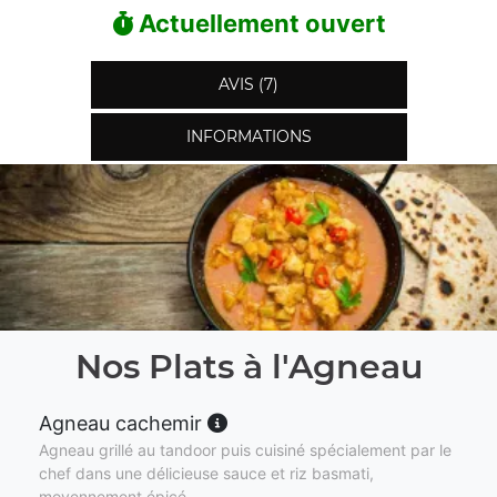
Actuellement ouvert
AVIS (7)
INFORMATIONS
Nos Plats à l'Agneau
Agneau cachemir
Agneau grillé au tandoor puis cuisiné spécialement par le
chef dans une délicieuse sauce et riz basmati,
moyennement épicé