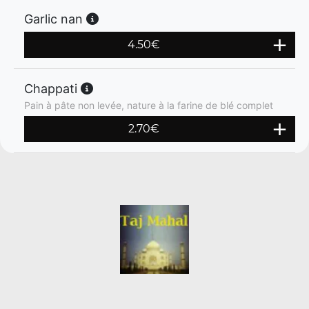
Garlic nan
4.50
€
Chappati
Pain à pâte non levée, nature à la farine de blé complet
2.70
€