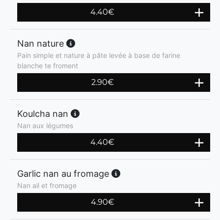
4.40
€
Nan nature
Pain simple et nature à pâte levée à base de farine
blanche te froment
2.90
€
Koulcha nan
Nan aux légumes
4.40
€
Garlic nan au fromage
Nan ail et fromage
4.90
€