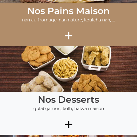
Nos Pains Maison
nan au fromage, nan nature, koulcha nan, ...
+
Nos Desserts
gulab jamun, kulfi, halwa maison
+