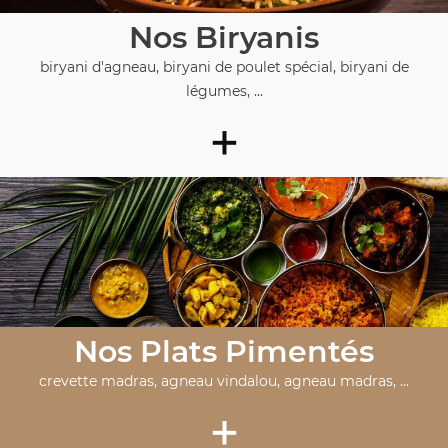
Nos Biryanis
biryani d'agneau, biryani de poulet spécial, biryani de
légumes, ...
+
Nos Plats Pimentés
crevette madras, agneau vindalou, agneau madras, ...
+