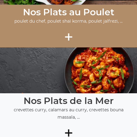
Nos Plats au Poulet
poulet du chef, poulet shaï korma, poulet jalfrezi, ...
+
Nos Plats de la Mer
crevettes curry, calamars au curry, crevettes bouna
massala, ...
+