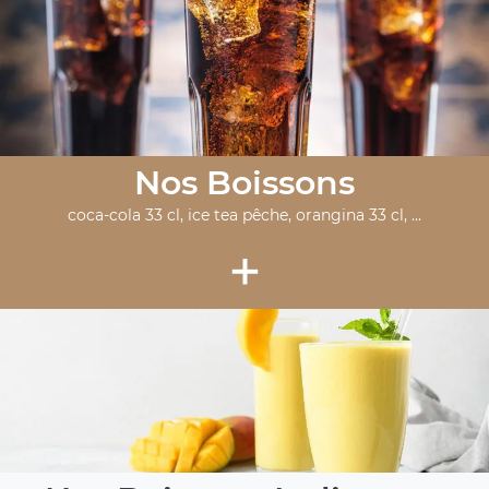
Nos Boissons
coca-cola 33 cl, ice tea pêche, orangina 33 cl, ...
+