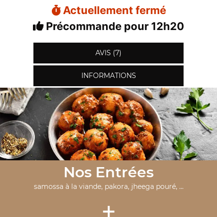
Actuellement fermé
Précommande pour 12h20
AVIS (7)
INFORMATIONS
Nos Entrées
samossa à la viande, pakora, jheega pouré, ...
+