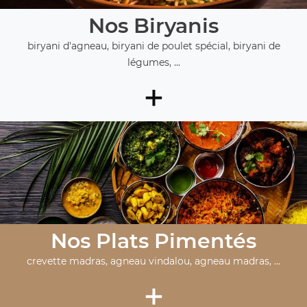
Nos Biryanis
biryani d'agneau, biryani de poulet spécial, biryani de
légumes, ...
+
Nos Plats Pimentés
crevette madras, agneau vindalou, agneau madras, ...
+