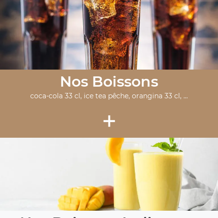
Nos Boissons
coca-cola 33 cl, ice tea pêche, orangina 33 cl, ...
+