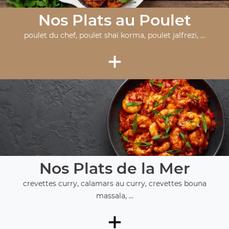
Nos Plats au Poulet
poulet du chef, poulet shaï korma, poulet jalfrezi, ...
+
Nos Plats de la Mer
crevettes curry, calamars au curry, crevettes bouna
massala, ...
+