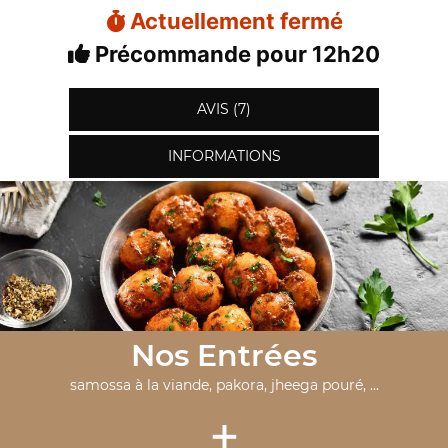
Actuellement fermé
Précommande pour 12h20
AVIS (7)
INFORMATIONS
Nos Entrées
samossa à la viande, pakora, jheega pouré, ...
+