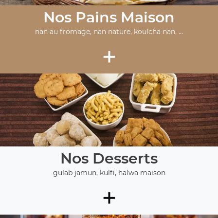
Nos Pains Maison
nan au fromage, nan nature, koulcha nan, ...
+
Nos Desserts
gulab jamun, kulfi, halwa maison
+