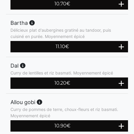
10.70
€
Bartha
Délicieux plat d'aubergines gratiné au tandoor, puis
cuisiné en purée. Moyennement épicé
11.10
€
Dal
Curry de lentilles et riz basmati. Moyennement épicé
10.20
€
Allou gobi
Curry de pommes de terre, choux-fleurs et riz basmati.
Moyennement épicé
10.90
€