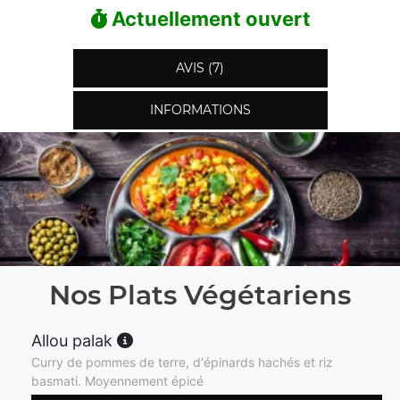
Actuellement ouvert
AVIS (7)
INFORMATIONS
Nos Plats Végétariens
Allou palak
Curry de pommes de terre, d'épinards hachés et riz
basmati. Moyennement épicé