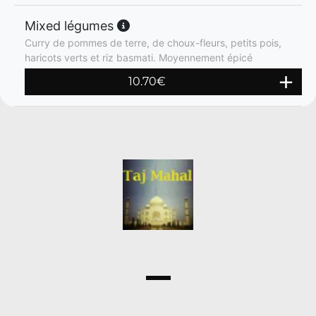
Mixed légumes
Curry de pommes de terre, de choux-fleurs, petits pois,
haricots verts et riz basmati. Moyennement épicé
10.70
€