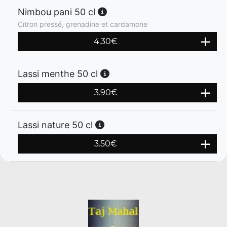
Nimbou pani 50 cl
Citron pressé, grenadine et cardamone
4.30
€
Lassi menthe 50 cl
3.90
€
Lassi nature 50 cl
3.50
€