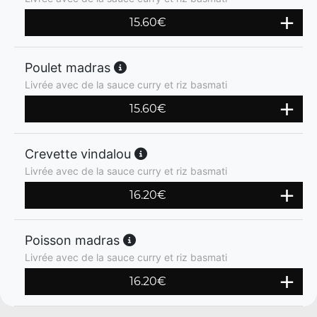
15.60
€
Poulet madras
Livrée avec de la sauce curry et riz basmati
15.60
€
Crevette vindalou
Livrée avec de la sauce curry et riz basmati
16.20
€
Poisson madras
Livrée avec de la sauce curry et riz basmati
16.20
€