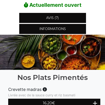
Actuellement ouvert
AVIS (7)
INFORMATIONS
Nos Plats Pimentés
Crevette madras
Livrée avec de la sauce curry et riz basmati
16.20
€