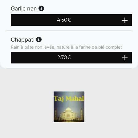
Garlic nan
4.50
€
Chappati
Pain à pâte non levée, nature à la farine de blé complet
2.70
€