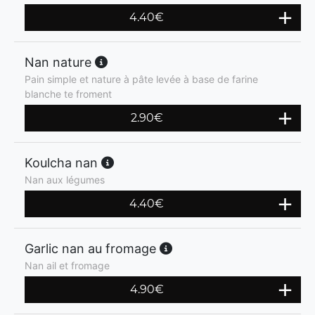
4.40
€
Nan nature
Pain simple et nature à pâte levée à base de farine
blanche te froment
2.90
€
Koulcha nan
Nan aux légumes
4.40
€
Garlic nan au fromage
Nan ail et fromage
4.90
€