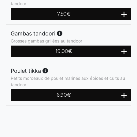
tandoor
7.50
€
Gambas tandoori
Grosses gambas grillées au tandoor
19.00
€
Poulet tikka
Petits morceaux de poulet marinés aux épices et cuits au
tandoor
6.90
€