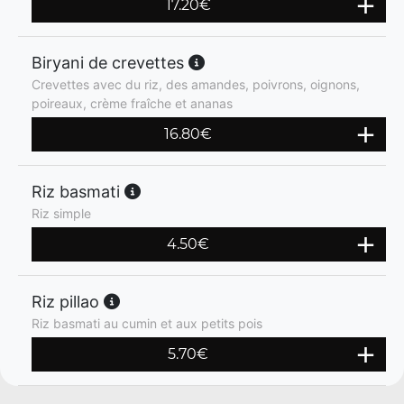
17.20
€
Biryani de crevettes
Crevettes avec du riz, des amandes, poivrons, oignons,
poireaux, crème fraîche et ananas
16.80
€
Riz basmati
Riz simple
4.50
€
Riz pillao
Riz basmati au cumin et aux petits pois
5.70
€