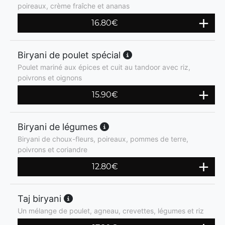
poireaux, crème fraîche et ananas
16.80
€
Biryani de poulet spécial
Poulet mariné aux épices et cuit au tandoor avec riz,
poivrons et oignons
15.90
€
Biryani de légumes
Biryani de choux-fleurs, poireaux, pommes de terre,
poivrons et coriandre
12.80
€
Taj biryani
Un mélange de poulet, agneau, crevettes, légumes et riz