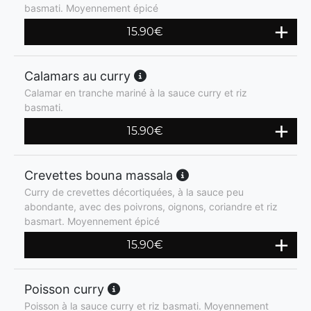
basmati. Moyennement épicé
15.90
€
Calamars au curry
Calamar en tranche mariné à la sauce curry et riz
basmati.
15.90
€
Crevettes bouna massala
Curry de crevettes décortiquées, à la sauce peu
abondante, avec des poivrons, oignons, coriandre et riz
basmart. Moyennement épicé
15.90
€
Poisson curry
Poisson à la sauce curry et riz basmati. Moyennement