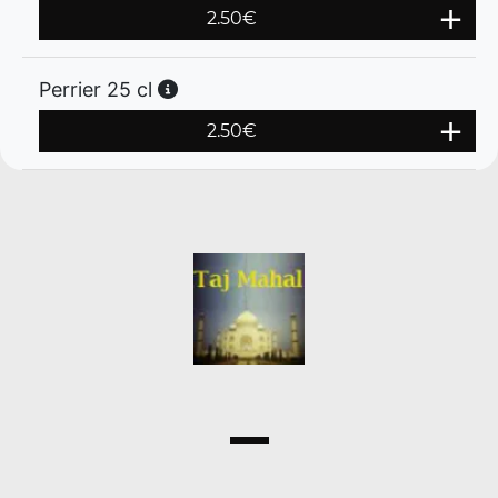
2.50
€
Perrier 25 cl
2.50
€