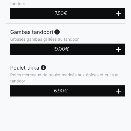
tandoor
7.50
€
Gambas tandoori
Grosses gambas grillées au tandoor
19.00
€
Poulet tikka
Petits morceaux de poulet marinés aux épices et cuits au
tandoor
6.90
€