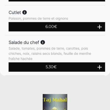
Cutlet
Poisson, pommes de terre et oignons
6.00
€
Salade du chef
Salade, tomates, pommes de terre, carottes, pois
chiches, noix, raisins secs blonds, feuille de menthe
fraîche hachée
5.30
€