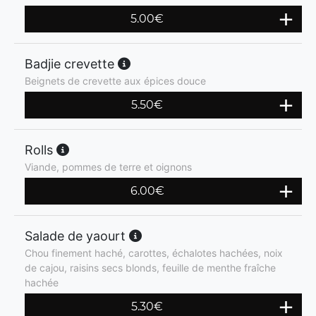
5.00
€
Badjie crevette
Beignets de crevette aux épices douce
5.50
€
Rolls
Viande, pommes de terre et oignons
6.00
€
Salade de yaourt
Chou finement haché, carottes, échalotes hachées, noix
de cajou, raisins secs blonds, feuille de menthe fraîche
hachée
5.30
€