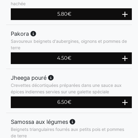
hachée
5.80
€
Pakora
Savoureux beignets d'aubergines, oignons et pommes de
terre
4.50
€
Jheega pouré
Crevettes décortiquées préparées dans une sauce aux
épices indiennes servies sur une galette spéciale
6.50
€
Samossa aux légumes
Beignets triangulaires fourrés aux petits pois et pommes
de terre