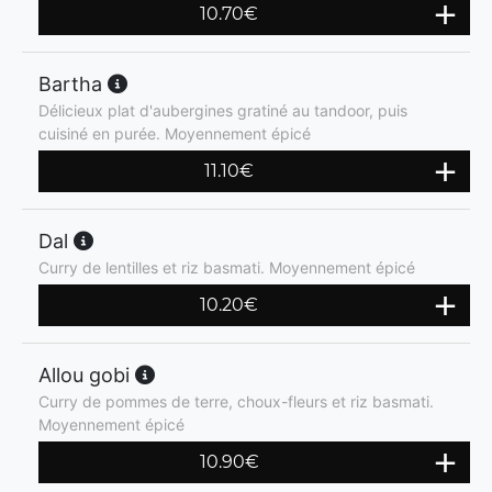
10.70
€
Bartha
Délicieux plat d'aubergines gratiné au tandoor, puis
cuisiné en purée. Moyennement épicé
11.10
€
Dal
Curry de lentilles et riz basmati. Moyennement épicé
10.20
€
Allou gobi
Curry de pommes de terre, choux-fleurs et riz basmati.
Moyennement épicé
10.90
€