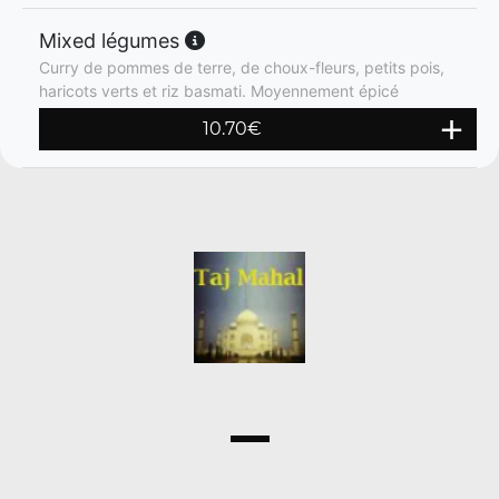
Mixed légumes
Curry de pommes de terre, de choux-fleurs, petits pois,
haricots verts et riz basmati. Moyennement épicé
10.70
€