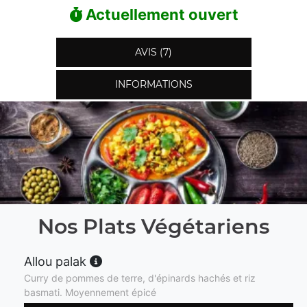
Actuellement ouvert
AVIS (7)
INFORMATIONS
Nos Plats Végétariens
Allou palak
Curry de pommes de terre, d'épinards hachés et riz
basmati. Moyennement épicé