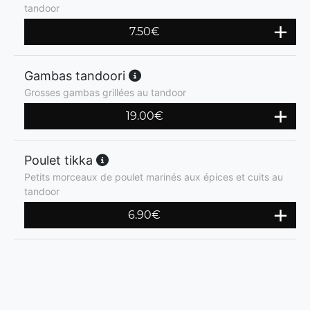
tandoor
7.50
€
Gambas tandoori
Grosses gambas grillées au tandoor
19.00
€
Poulet tikka
Petits morceaux de poulet marinés aux épices et cuits au
tandoor
6.90
€