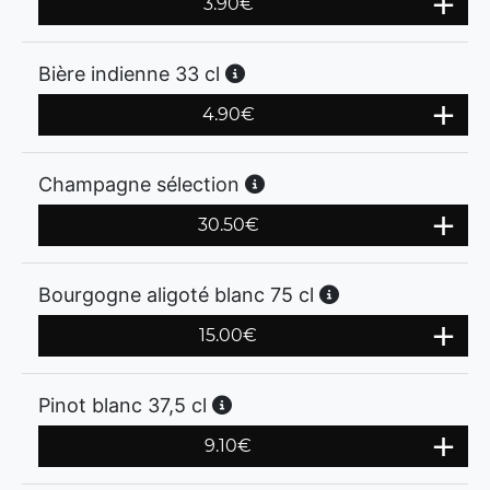
3.90
€
Bière indienne 33 cl
4.90
€
Champagne sélection
30.50
€
Bourgogne aligoté blanc 75 cl
15.00
€
Pinot blanc 37,5 cl
9.10
€