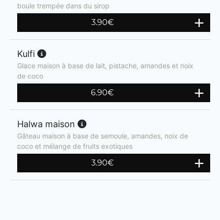
boule trempée dans du sirop
3.90
€
Kulfi
Glace maison à base de lait, pistache, amandes et noix
de coco
6.90
€
Halwa maison
Gâteau maison à base de semoule, amandes, noix de
coco et mélange de fruits exotiques
3.90
€