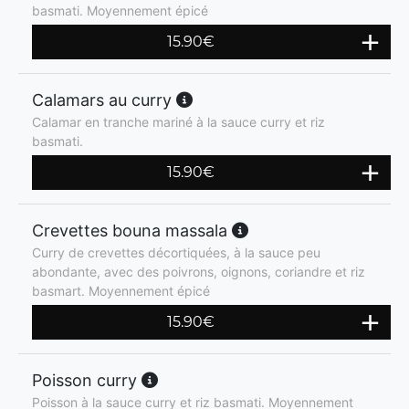
basmati. Moyennement épicé
15.90
€
Calamars au curry
Calamar en tranche mariné à la sauce curry et riz
basmati.
15.90
€
Crevettes bouna massala
Curry de crevettes décortiquées, à la sauce peu
abondante, avec des poivrons, oignons, coriandre et riz
basmart. Moyennement épicé
15.90
€
Poisson curry
Poisson à la sauce curry et riz basmati. Moyennement