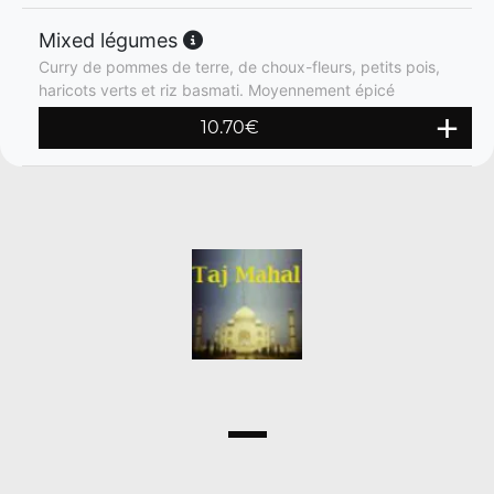
Mixed légumes
Curry de pommes de terre, de choux-fleurs, petits pois,
haricots verts et riz basmati. Moyennement épicé
10.70
€