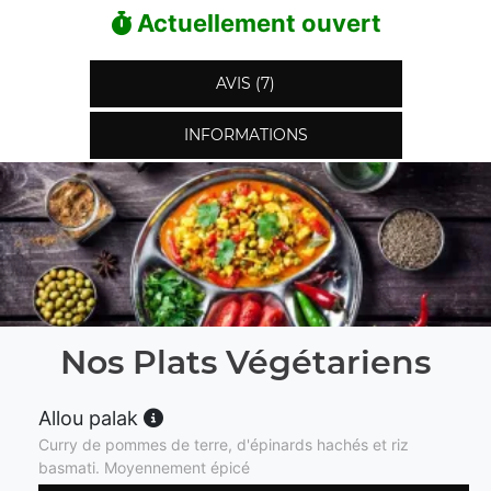
Actuellement ouvert
AVIS (7)
INFORMATIONS
Nos Plats Végétariens
Allou palak
Curry de pommes de terre, d'épinards hachés et riz
basmati. Moyennement épicé