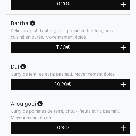
10.70
€
Bartha
Délicieux plat d'aubergines gratiné au tandoor, puis
cuisiné en purée. Moyennement épicé
11.10
€
Dal
Curry de lentilles et riz basmati. Moyennement épicé
10.20
€
Allou gobi
Curry de pommes de terre, choux-fleurs et riz basmati.
Moyennement épicé
10.90
€