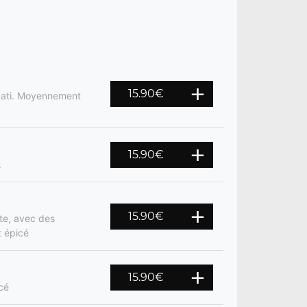
15.90
€
smati. Moyennement
15.90
€
.
15.90
€
te, avec des
t épicé
15.90
€
cé