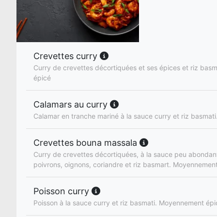
Crevettes curry
Curry de crevettes décortiquées et ses épices et riz ba
épicé
Calamars au curry
Calamar en tranche mariné à la sauce curry et riz basmati
Crevettes bouna massala
Curry de crevettes décortiquées, à la sauce peu abondan
poivrons, oignons, coriandre et riz basmart. Moyennemen
Poisson curry
Poisson à la sauce curry et riz basmati. Moyennement épi