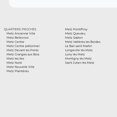
QUARTIERS PROCHES
Metz Pontiffroy
Metz Ancienne Ville
Metz Queuleu
Metz Bellecroix
Metz Sablon
Metz Centre
Metz Vallières les Bordes
Metz Centre piétonnier
Le Ban saint Martin
Metz Devant les Ponts
Longeville lès Metz
Metz Granges aux Bois
Lorry lès Metz
Metz les Iles
Montigny lès Metz
Metz Nord
Saint Julien lès Metz
Metz Nouvelle Ville
Metz Plantières