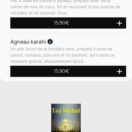
Plat à base de viande d'agneau, préparé avec de la
crème de noix de coco, frit et recouvert d'une couche de
vin blanc et riz basmati. Doux
15.90
€
Agneau karahi
Un plat favori de la frontière nord, préparé à base de
yaourt, tomates, poivrons et riz basmati, servi dans un
récipient spécial. Moyennement épicé
15.90
€