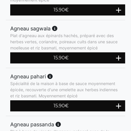
15.90
€
Agneau sagwala
Plat d'agneau aux épinards hachés, préparé avec des
herbes vertes, coriandre, poireaux cuits dans une sauce
moelleuse et riz basmati, moyennement épicé
15.90
€
Agneau pahari
Spécialité de la maison à base de sauce moyennement
épicée, recouverte d'une omelette aux herbes indiennes
et riz basmati. Moyennement épicé
15.90
€
Agneau passanda