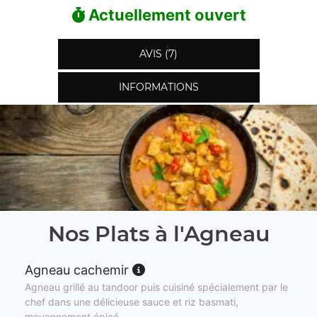
Actuellement ouvert
AVIS (7)
INFORMATIONS
Nos Plats à l'Agneau
Agneau cachemir
Agneau grillé au tandoor puis cuisiné spécialement par le
chef dans une délicieuse sauce et riz basmati,
moyennement épicé