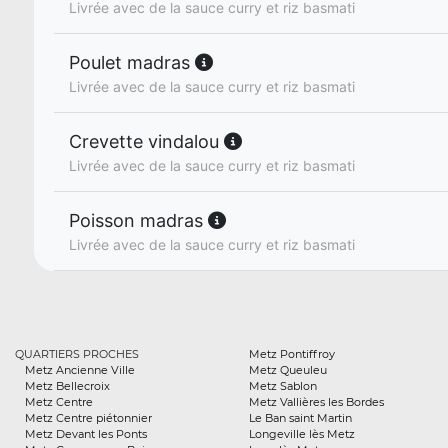
Livrée avec de la sauce curry et riz basmati
Poulet madras
Livrée avec de la sauce curry et riz basmati
Crevette vindalou
Livrée avec de la sauce curry et riz basmati
Poisson madras
Livrée avec de la sauce curry et riz basmati
QUARTIERS PROCHES
Metz Pontiffroy
Metz Ancienne Ville
Metz Queuleu
Metz Bellecroix
Metz Sablon
Metz Centre
Metz Vallières les Bordes
Metz Centre piétonnier
Le Ban saint Martin
Metz Devant les Ponts
Longeville lès Metz