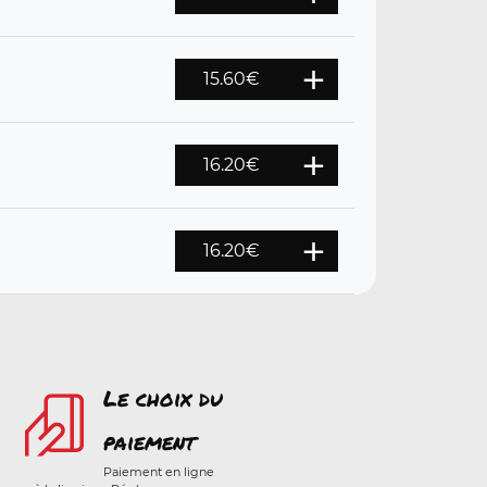
15.60
€
16.20
€
16.20
€
Le choix du
paiement
Paiement en ligne