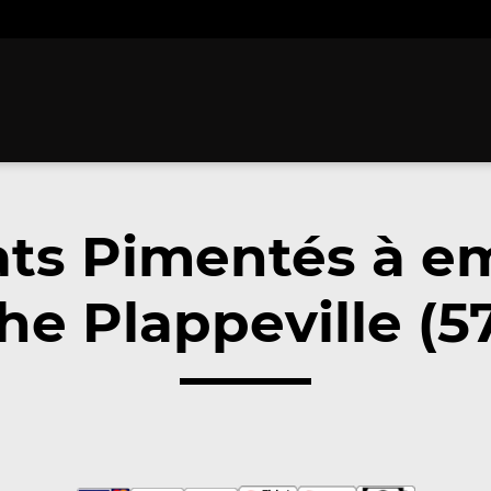
ats Pimentés à e
he Plappeville (5