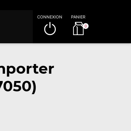
CONNEXION
PANIER
0
mporter
7050)