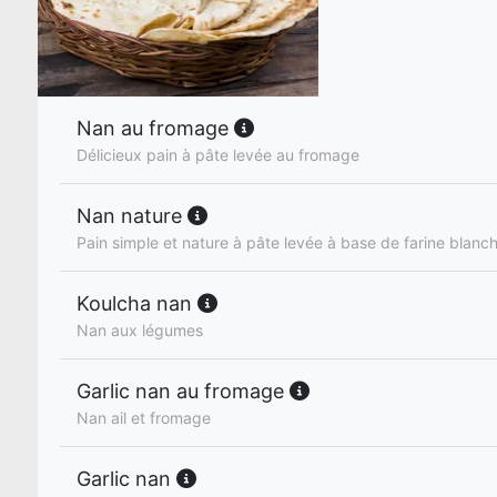
Nan au fromage
Délicieux pain à pâte levée au fromage
Nan nature
Pain simple et nature à pâte levée à base de farine blanc
Koulcha nan
Nan aux légumes
Garlic nan au fromage
Nan ail et fromage
Garlic nan