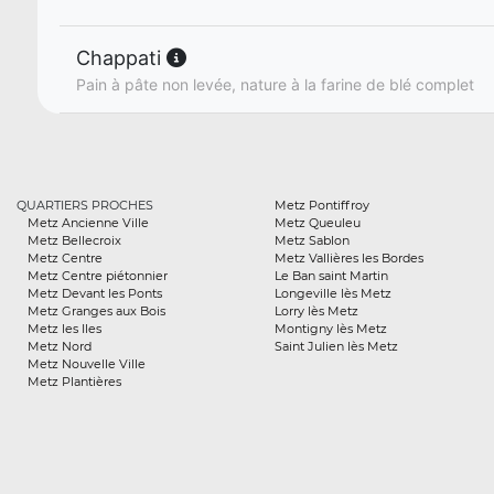
Chappati
Pain à pâte non levée, nature à la farine de blé complet
QUARTIERS PROCHES
Metz Pontiffroy
Metz Ancienne Ville
Metz Queuleu
Metz Bellecroix
Metz Sablon
Metz Centre
Metz Vallières les Bordes
Metz Centre piétonnier
Le Ban saint Martin
Metz Devant les Ponts
Longeville lès Metz
Metz Granges aux Bois
Lorry lès Metz
Metz les Iles
Montigny lès Metz
Metz Nord
Saint Julien lès Metz
Metz Nouvelle Ville
Metz Plantières