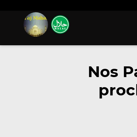
Nos P
proc