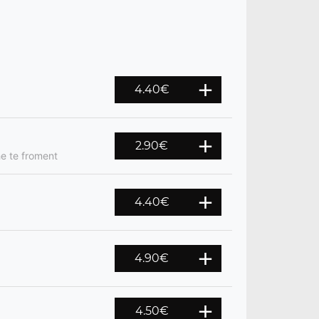
4.40
€
2.90
€
he te froment
4.40
€
4.90
€
4.50
€