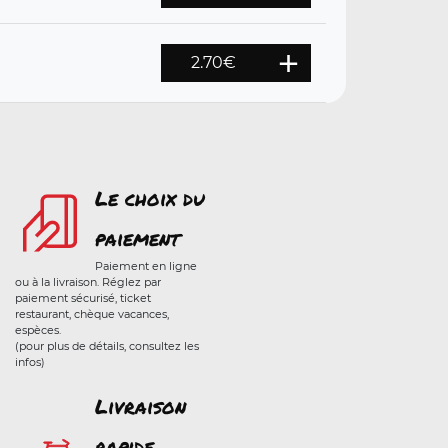
2.70
€
Le choix du
paiement
Paiement en ligne
ou à la livraison. Réglez par
paiement sécurisé, ticket
restaurant, chèque vacances,
espèces.
(pour plus de détails, consultez les
infos)
Livraison
rapide