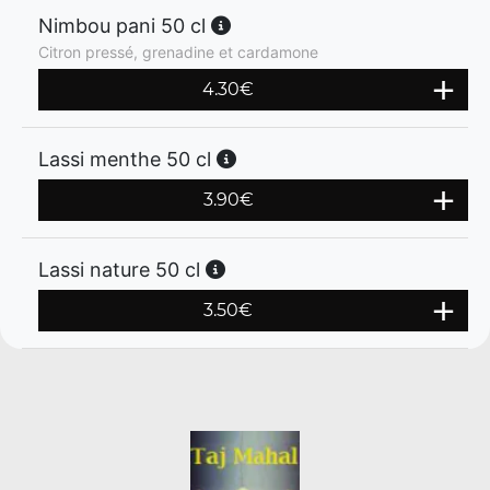
Nimbou pani 50 cl
Citron pressé, grenadine et cardamone
4.30
€
Lassi menthe 50 cl
3.90
€
Lassi nature 50 cl
3.50
€