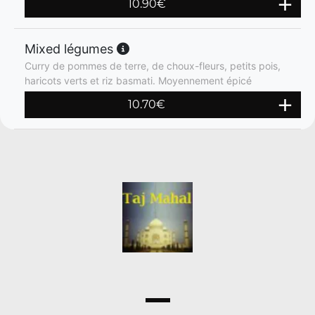
10.90
€
Mixed légumes
Curry de pommes de terre, de choux-fleurs, petits pois,
haricots verts et riz basmati. Moyennement épicé
10.70
€