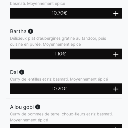
basmati. Moyennement épicé
10.70
€
Bartha
Délicieux plat d'aubergines gratiné au tandoor, puis
cuisiné en purée. Moyennement épicé
11.10
€
Dal
Curry de lentilles et riz basmati. Moyennement épicé
10.20
€
Allou gobi
Curry de pommes de terre, choux-fleurs et riz basmati.
Moyennement épicé