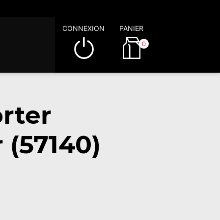
CONNEXION
PANIER
0
rter
 (57140)