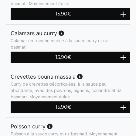
basmati. Moyennement épicé
15.90
€
Calamars au curry
Calamar en tranche mariné à la sauce curry et riz
basmati.
15.90
€
Crevettes bouna massala
Curry de crevettes décortiquées, à la sauce peu
abondante, avec des poivrons, oignons, coriandre et riz
basmart. Moyennement épicé
15.90
€
Poisson curry
Poisson à la sauce curry et riz basmati. Moyennement