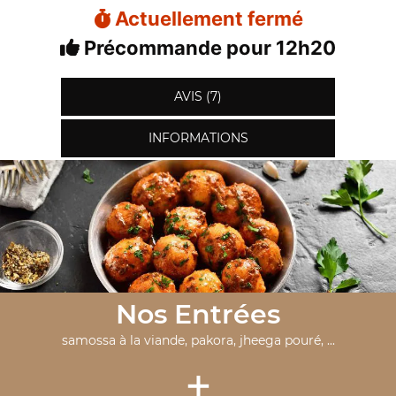
Actuellement fermé
Précommande pour 12h20
AVIS (7)
INFORMATIONS
Nos Entrées
samossa à la viande, pakora, jheega pouré, ...
+