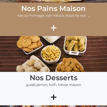
Nos Pains Maison
nan au fromage, nan nature, koulcha nan, ...
+
Nos Desserts
gulab jamun, kulfi, halwa maison
+