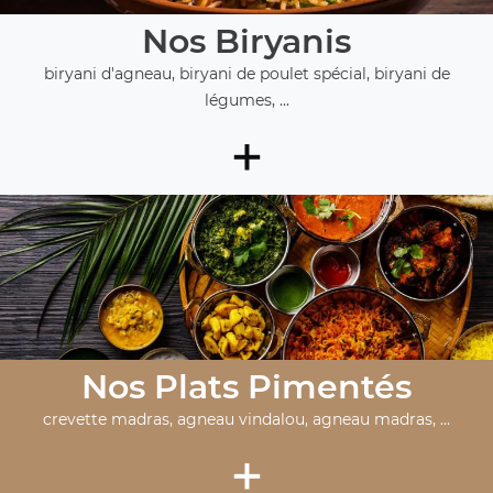
Nos Biryanis
biryani d'agneau, biryani de poulet spécial, biryani de
légumes, ...
+
Nos Plats Pimentés
crevette madras, agneau vindalou, agneau madras, ...
+