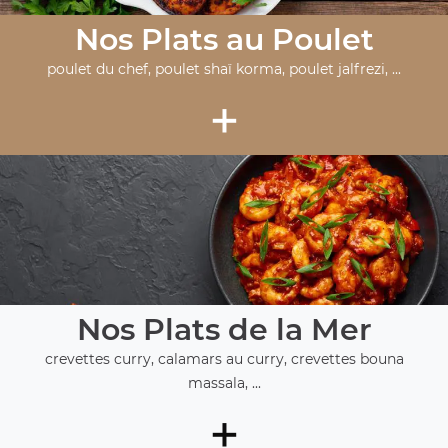
Nos Plats au Poulet
poulet du chef, poulet shaï korma, poulet jalfrezi, ...
+
Nos Plats de la Mer
crevettes curry, calamars au curry, crevettes bouna
massala, ...
+