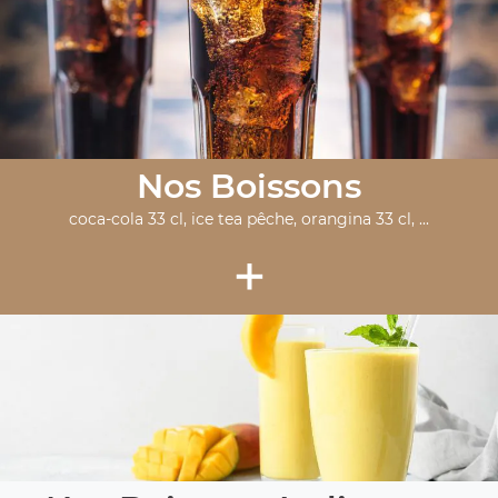
Nos Boissons
coca-cola 33 cl, ice tea pêche, orangina 33 cl, ...
+