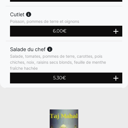
Cutlet
Poisson, pommes de terre et oignons
6.00
€
Salade du chef
Salade, tomates, pommes de terre, carottes, pois
chiches, noix, raisins secs blonds, feuille de menthe
fraîche hachée
5.30
€