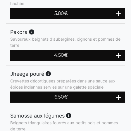
hachée
5.80
€
Pakora
Savoureux beignets d'aubergines, oignons et pommes de
terre
4.50
€
Jheega pouré
Crevettes décortiquées préparées dans une sauce aux
épices indiennes servies sur une galette spéciale
6.50
€
Samossa aux légumes
Beignets triangulaires fourrés aux petits pois et pommes
de terre