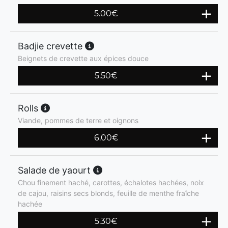
5.00
€
Badjie crevette
Beignets de crevette aux épices douce
5.50
€
Rolls
Viande, pommes de terre et oignons
6.00
€
Salade de yaourt
Chou finement haché, carottes, échalotes hachées, noix
de cajou, raisins secs blonds, feuille de menthe fraîche
hachée
5.30
€