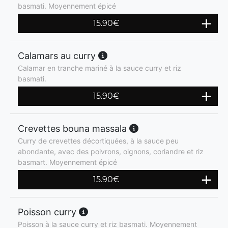
basmati. Moyennement épicé
15.90
€
Calamars au curry
Calamar en tranche mariné à la sauce curry et riz
basmati.
15.90
€
Crevettes bouna massala
Curry de crevettes décortiquées, à la sauce peu
abondante, avec des poivrons, oignons, coriandre et riz
basmart. Moyennement épicé
15.90
€
Poisson curry
Poisson à la sauce curry et riz basmati. Moyennement