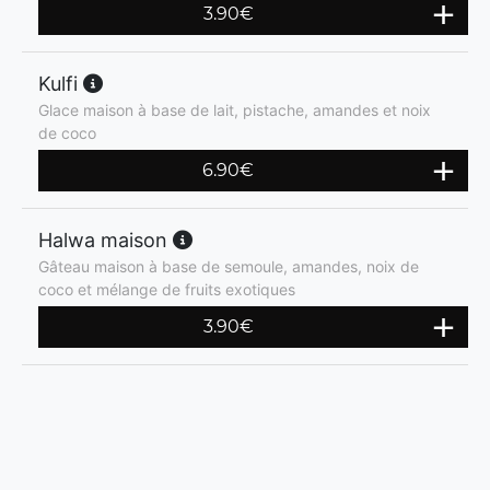
3.90
€
Kulfi
Glace maison à base de lait, pistache, amandes et noix
de coco
6.90
€
Halwa maison
Gâteau maison à base de semoule, amandes, noix de
coco et mélange de fruits exotiques
3.90
€