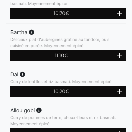
basmati. Moyennement épicé
10.70
€
Bartha
Délicieux plat d'aubergines gratiné au tandoor, puis
cuisiné en purée. Moyennement épicé
11.10
€
Dal
Curry de lentilles et riz basmati. Moyennement épicé
10.20
€
Allou gobi
Curry de pommes de terre, choux-fleurs et riz basmati.
Moyennement épicé