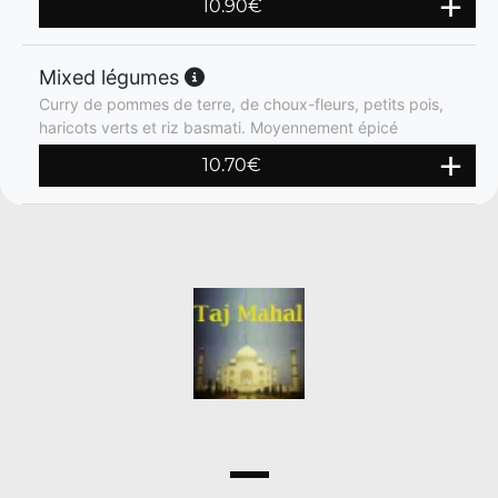
10.90
€
Mixed légumes
Curry de pommes de terre, de choux-fleurs, petits pois,
haricots verts et riz basmati. Moyennement épicé
10.70
€