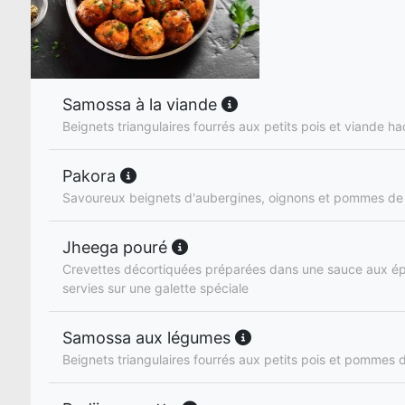
Samossa à la viande
Beignets triangulaires fourrés aux petits pois et viande h
Pakora
Savoureux beignets d'aubergines, oignons et pommes de 
Jheega pouré
Crevettes décortiquées préparées dans une sauce aux ép
servies sur une galette spéciale
Samossa aux légumes
Beignets triangulaires fourrés aux petits pois et pommes d