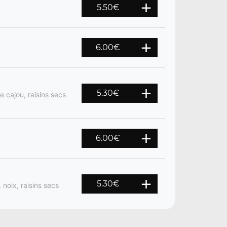
5.50
€
6.00
€
5.30
€
 cajou, raisins secs
6.00
€
5.30
€
noix, raisins secs