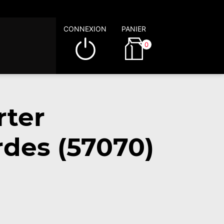
CONNEXION
PANIER
0
rter
rdes (57070)