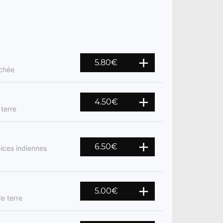
5.80
€
achée
4.50
€
terre
6.50
€
ices indiennes
5.00
€
e terre