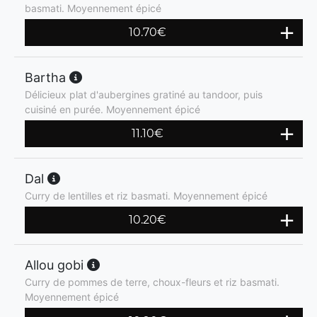
basmati. Moyennement épicé
10.70
€
Bartha
Délicieux plat d'aubergines gratiné au tandoor, puis
cuisiné en purée. Moyennement épicé
11.10
€
Dal
Curry de lentilles et riz basmati. Moyennement épicé
10.20
€
Allou gobi
Curry de pommes de terre, choux-fleurs et riz basmati.
Moyennement épicé