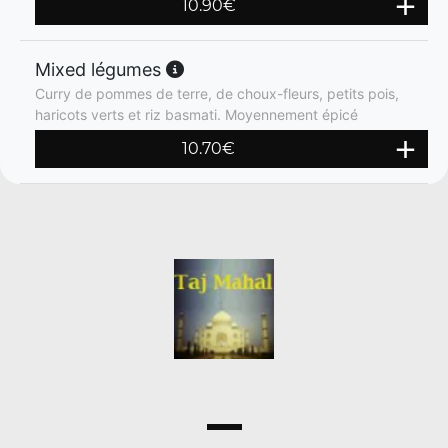
10.90
€
Mixed légumes
Curry de pommes de terre, de choux-fleurs, petits pois,
haricots verts et riz basmati. Moyennement épicé
10.70
€