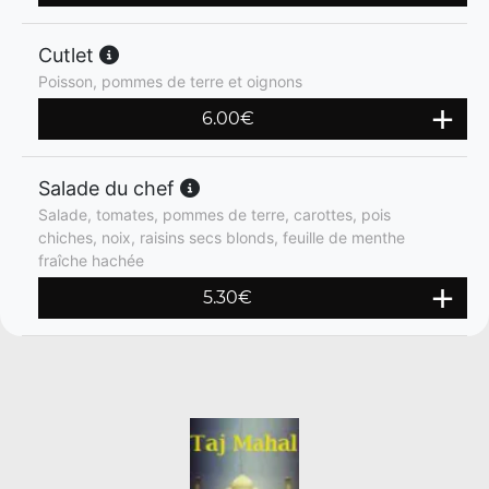
Cutlet
Poisson, pommes de terre et oignons
6.00
€
Salade du chef
Salade, tomates, pommes de terre, carottes, pois
chiches, noix, raisins secs blonds, feuille de menthe
fraîche hachée
5.30
€