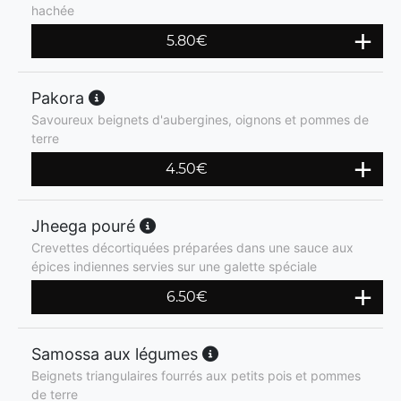
hachée
5.80
€
Pakora
Savoureux beignets d'aubergines, oignons et pommes de
terre
4.50
€
Jheega pouré
Crevettes décortiquées préparées dans une sauce aux
épices indiennes servies sur une galette spéciale
6.50
€
Samossa aux légumes
Beignets triangulaires fourrés aux petits pois et pommes
de terre