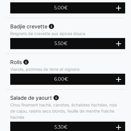
5.00
€
Badjie crevette
Beignets de crevette aux épices douce
5.50
€
Rolls
Viande, pommes de terre et oignons
6.00
€
Salade de yaourt
Chou finement haché, carottes, échalotes hachées, noix
de cajou, raisins secs blonds, feuille de menthe fraîche
hachée
5.30
€