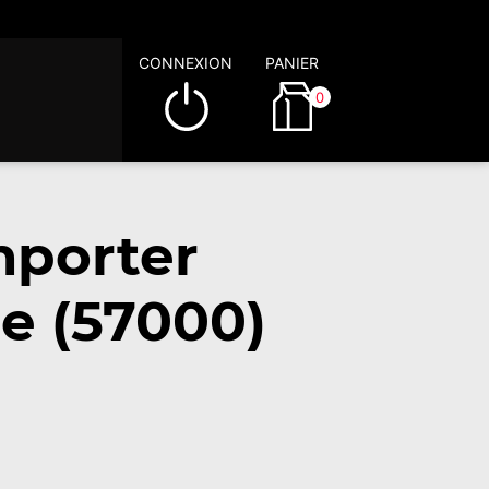
CONNEXION
PANIER
0
mporter
e (57000)