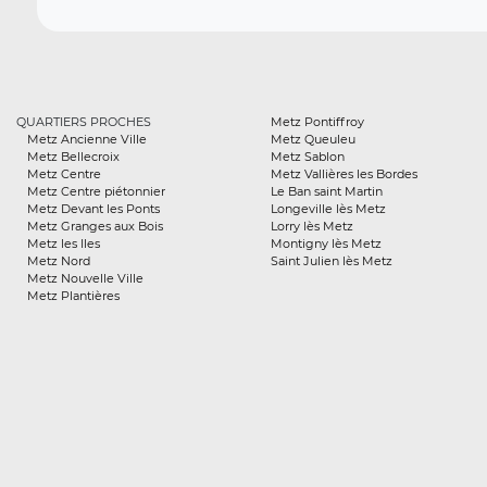
QUARTIERS PROCHES
Metz Pontiffroy
Metz Ancienne Ville
Metz Queuleu
Metz Bellecroix
Metz Sablon
Metz Centre
Metz Vallières les Bordes
Metz Centre piétonnier
Le Ban saint Martin
Metz Devant les Ponts
Longeville lès Metz
Metz Granges aux Bois
Lorry lès Metz
Metz les Iles
Montigny lès Metz
Metz Nord
Saint Julien lès Metz
Metz Nouvelle Ville
Metz Plantières