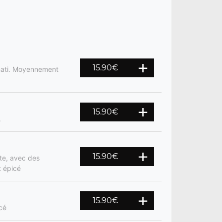
15.90
€
smati. Moyennement
15.90
€
.
15.90
€
te, avec des
t épicé
15.90
€
cé