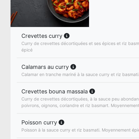
Crevettes curry
Curry de crevettes décortiquées et ses épices et riz ba
épicé
Calamars au curry
Calamar en tranche mariné à la sauce curry et riz basmati
Crevettes bouna massala
Curry de crevettes décortiquées, à la sauce peu abondan
poivrons, oignons, coriandre et riz basmart. Moyennemen
Poisson curry
Poisson à la sauce curry et riz basmati. Moyennement épi