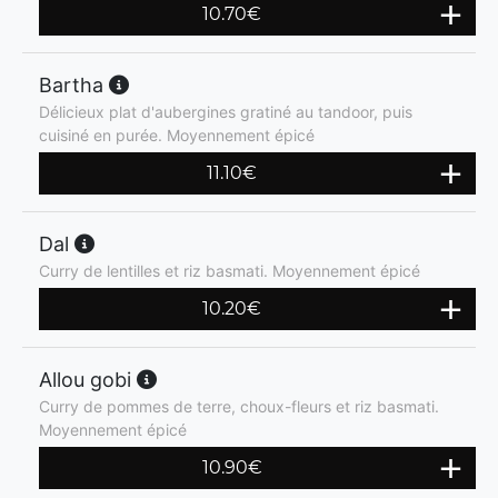
10.70
€
Bartha
Délicieux plat d'aubergines gratiné au tandoor, puis
cuisiné en purée. Moyennement épicé
11.10
€
Dal
Curry de lentilles et riz basmati. Moyennement épicé
10.20
€
Allou gobi
Curry de pommes de terre, choux-fleurs et riz basmati.
Moyennement épicé
10.90
€