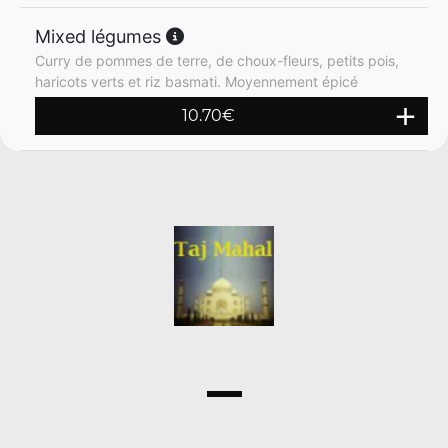
Mixed légumes
Curry de pommes de terre, de choux-fleurs, petits pois,
haricots verts et riz basmati. Moyennement épicé
10.70
€