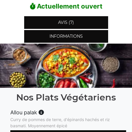
Actuellement ouvert
AVIS (7)
INFORMATIONS
Nos Plats Végétariens
Allou palak
Curry de pommes de terre, d'épinards hachés et riz
basmati. Moyennement épicé