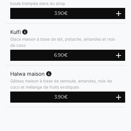
boule trempée dans du sirop
3.90
€
Kulfi
Glace maison à base de lait, pistache, amandes et noix
de coco
6.90
€
Halwa maison
Gâteau maison à base de semoule, amandes, noix de
coco et mélange de fruits exotiques
3.90
€