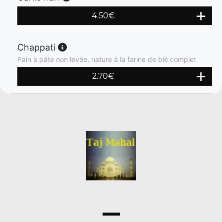
4.50
€
Chappati
Pain à pâte non levée, nature à la farine de blé complet
2.70
€