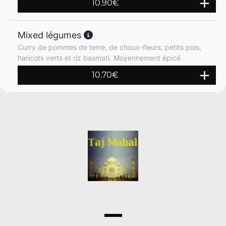
10.90
€
Mixed légumes
Curry de pommes de terre, de choux-fleurs, petits pois,
haricots verts et riz basmati. Moyennement épicé
10.70
€