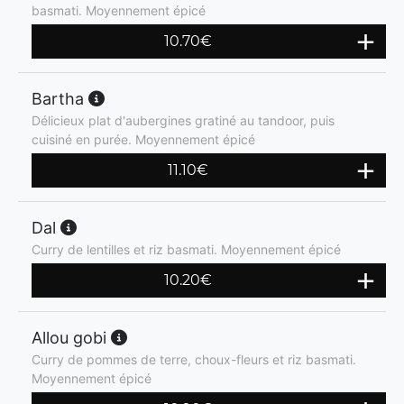
basmati. Moyennement épicé
10.70
€
Bartha
Délicieux plat d'aubergines gratiné au tandoor, puis
cuisiné en purée. Moyennement épicé
11.10
€
Dal
Curry de lentilles et riz basmati. Moyennement épicé
10.20
€
Allou gobi
Curry de pommes de terre, choux-fleurs et riz basmati.
Moyennement épicé