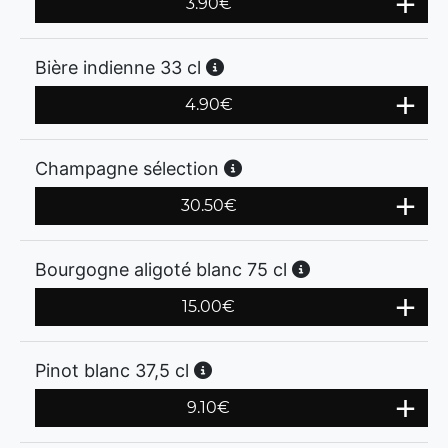
3.90
€
Bière indienne 33 cl
4.90
€
Champagne sélection
30.50
€
Bourgogne aligoté blanc 75 cl
15.00
€
Pinot blanc 37,5 cl
9.10
€