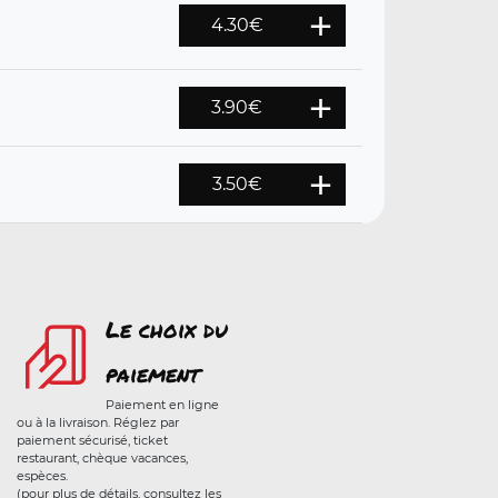
4.30
€
3.90
€
3.50
€
Le choix du
paiement
Paiement en ligne
ou à la livraison. Réglez par
paiement sécurisé, ticket
restaurant, chèque vacances,
espèces.
(pour plus de détails, consultez les