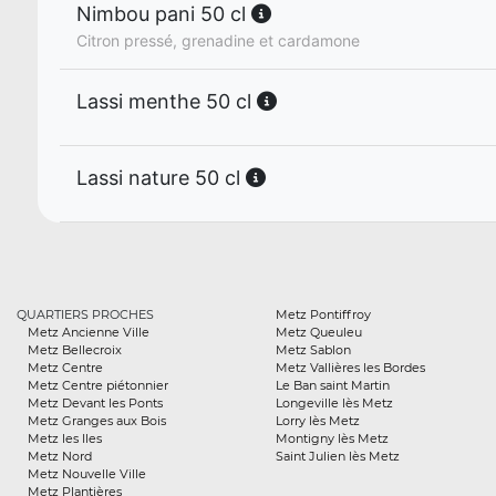
Nimbou pani 50 cl
Citron pressé, grenadine et cardamone
Lassi menthe 50 cl
Lassi nature 50 cl
QUARTIERS PROCHES
Metz Pontiffroy
Metz Ancienne Ville
Metz Queuleu
Metz Bellecroix
Metz Sablon
Metz Centre
Metz Vallières les Bordes
Metz Centre piétonnier
Le Ban saint Martin
Metz Devant les Ponts
Longeville lès Metz
Metz Granges aux Bois
Lorry lès Metz
Metz les Iles
Montigny lès Metz
Metz Nord
Saint Julien lès Metz
Metz Nouvelle Ville
Metz Plantières