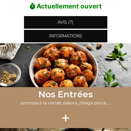
Actuellement ouvert
AVIS (7)
INFORMATIONS
Nos Entrées
samossa à la viande, pakora, jheega pouré, ...
+