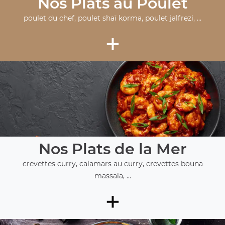
Nos Plats au Poulet
poulet du chef, poulet shaï korma, poulet jalfrezi, ...
+
Nos Plats de la Mer
crevettes curry, calamars au curry, crevettes bouna
massala, ...
+