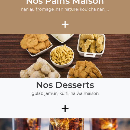
Nos Pains Maison
nan au fromage, nan nature, koulcha nan, ...
+
Nos Desserts
gulab jamun, kulfi, halwa maison
+