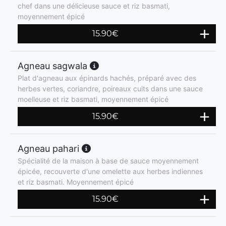
chef dans une délicieuse sauce et riz basmati,
moyennement épicé
15.90
€
Agneau sagwala
Plat d'agneau aux épinards hachés, préparé avec des
herbes vertes, coriandre, poireaux cuits dans une sauce
moelleuse et riz basmati, moyennement épicé
15.90
€
Agneau pahari
Spécialité de la maison à base de sauce moyennement
épicée, recouverte d'une omelette aux herbes indiennes
et riz basmati. Moyennement épicé
15.90
€