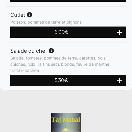
Cutlet
Poisson, pommes de terre et oignons
6.00
€
Salade du chef
Salade, tomates, pommes de terre, carottes, pois
chiches, noix, raisins secs blonds, feuille de menthe
fraîche hachée
5.30
€