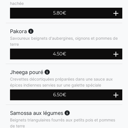
hachée
5.80
€
Pakora
Savoureux beignets d'aubergines, oignons et pommes de
terre
4.50
€
Jheega pouré
Crevettes décortiquées préparées dans une sauce aux
épices indiennes servies sur une galette spéciale
6.50
€
Samossa aux légumes
Beignets triangulaires fourrés aux petits pois et pommes
de terre