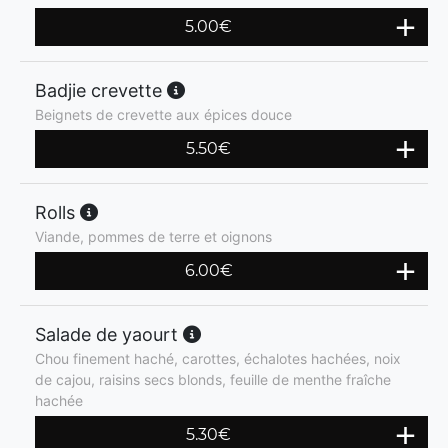
5.00
€
Badjie crevette
Beignets de crevette aux épices douce
5.50
€
Rolls
Viande, pommes de terre et oignons
6.00
€
Salade de yaourt
Chou finement haché, carottes, échalotes hachées, noix
de cajou, raisins secs blonds, feuille de menthe fraîche
hachée
5.30
€