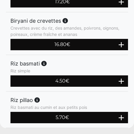
17.20
€
Biryani de crevettes
Crevettes avec du riz, des amandes, poivrons, oignons,
poireaux, crème fraîche et ananas
16.80
€
Riz basmati
Riz simple
4.50
€
Riz pillao
Riz basmati au cumin et aux petits pois
5.70
€