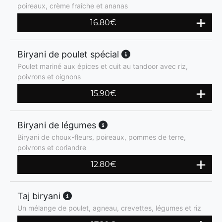
poireaux, crème fraîche et ananas
16.80
€
Biryani de poulet spécial
Poulet mariné aux épices et cuit au tandoor avec riz,
poivrons et oignons
15.90
€
Biryani de légumes
Biryani de choux-fleurs, poireaux, pommes de terre,
poivrons et coriandre
12.80
€
Taj biryani
Un mélange de poulet, agneau, crevettes, légumes et riz