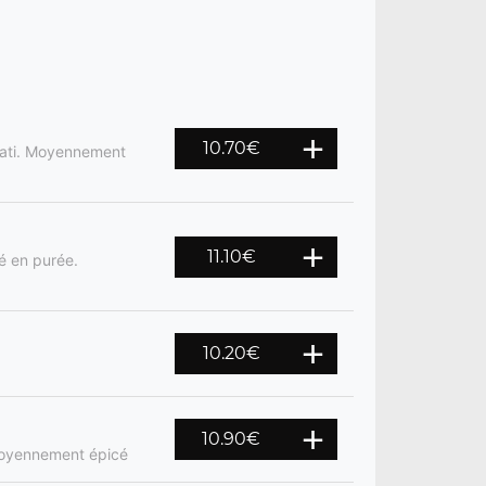
10.70
€
mati. Moyennement
11.10
€
né en purée.
10.20
€
10.90
€
 Moyennement épicé