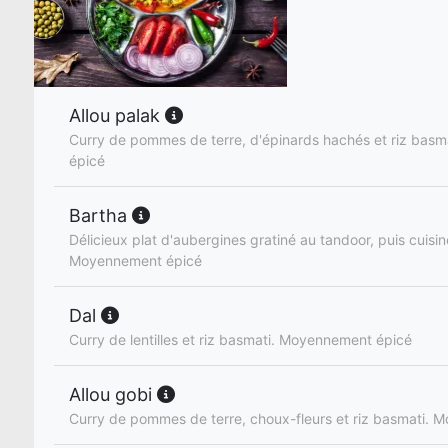
Allou palak
Curry de pommes de terre, d'épinards hachés et riz bas
épicé
Bartha
Délicieux plat d'aubergines gratiné au tandoor, puis cuisi
Moyennement épicé
Dal
Curry de lentilles et riz basmati. Moyennement épicé
Allou gobi
Curry de pommes de terre, choux-fleurs et riz basmati.