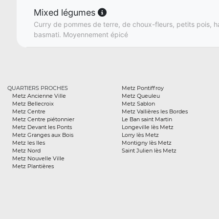
Mixed légumes
Curry de pommes de terre, de choux-fleurs, petits pois, har
basmati. Moyennement épicé
QUARTIERS PROCHES
Metz Pontiffroy
Metz Ancienne Ville
Metz Queuleu
Metz Bellecroix
Metz Sablon
Metz Centre
Metz Vallières les Bordes
Metz Centre piétonnier
Le Ban saint Martin
Metz Devant les Ponts
Longeville lès Metz
Metz Granges aux Bois
Lorry lès Metz
Metz les Iles
Montigny lès Metz
Metz Nord
Saint Julien lès Metz
Metz Nouvelle Ville
Metz Plantières