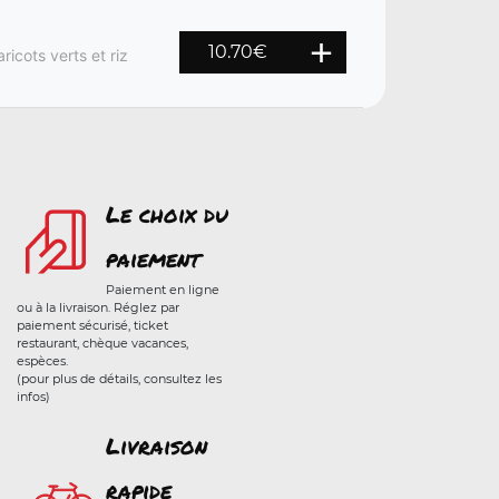
10.70
€
icots verts et riz
Le choix du
paiement
Paiement en ligne
ou à la livraison. Réglez par
paiement sécurisé, ticket
restaurant, chèque vacances,
espèces.
(pour plus de détails, consultez les
infos)
Livraison
rapide