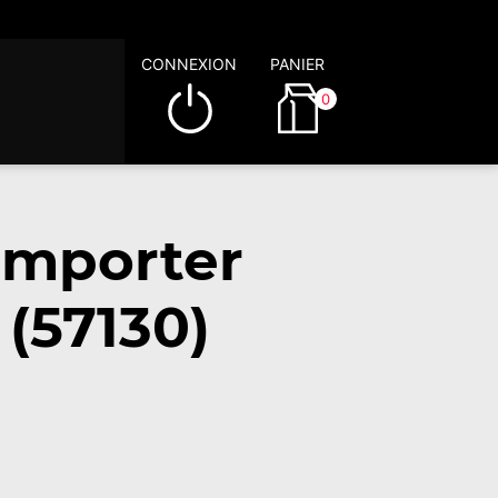
CONNEXION
PANIER
0
emporter
(57130)